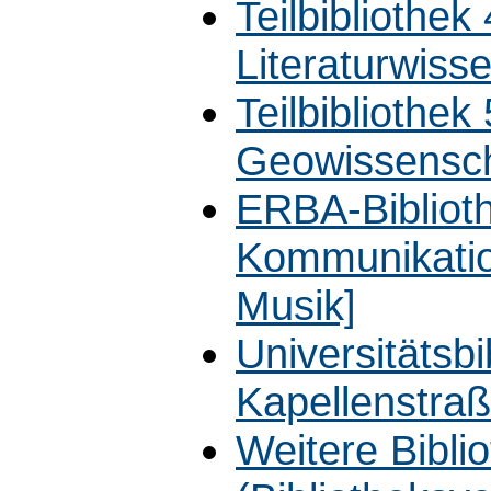
Teilbibliothek
Literaturwiss
Teilbibliothek
Geowissensch
ERBA-Biblioth
Kommunikatio
Musik]
Universitätsb
Kapellenstra
Weitere Bibli