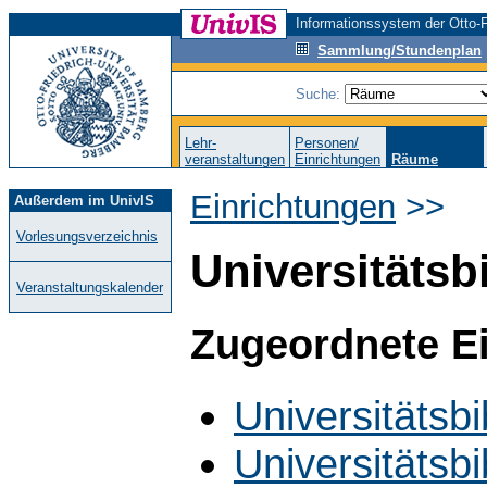
Informationssystem der Otto-F
Sammlung/Stundenplan
Suche:
Lehr-
Personen/
veranstaltungen
Einrichtungen
Räume
Einrichtungen
>>
Außerdem im UnivIS
Vorlesungsverzeichnis
Universitätsb
Veranstaltungskalender
Zugeordnete E
Universitätsbi
Universitätsbi