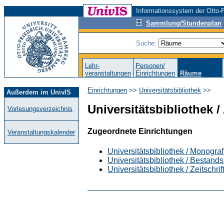
Informationssystem der Otto-F
Sammlung/Stundenplan
Suche:
Lehr-
Personen/
veranstaltungen
Einrichtungen
Räume
Einrichtungen
>>
Universitätsbibliothek
>>
Außerdem im UnivIS
Universitätsbibliothek 
Vorlesungsverzeichnis
Zugeordnete Einrichtungen
Veranstaltungskalender
Universitätsbibliothek / Monogra
Universitätsbibliothek / Bestand
Universitätsbibliothek / Zeitschrif