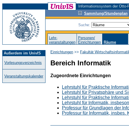
Informationssystem der Otto-F
Sammlung/Stundenplan
Suche:
Lehr-
Personen/
veranstaltungen
Einrichtungen
Räume
Einrichtungen
>>
Fakultät Wirtschaftsinformat
Außerdem im UnivIS
Bereich Informatik
Vorlesungsverzeichnis
Zugeordnete Einrichtungen
Veranstaltungskalender
Lehrstuhl für Praktische Informat
Lehrstuhl für Privatsphäre und S
Lehrstuhl für Praktische Informa
Lehrstuhl für Informatik, insbes
Professur für Grundlagen der Inf
Professur für Informatik, insb