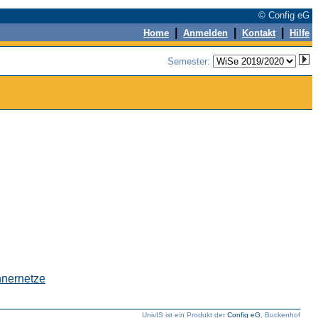
© Config eG
|
|
|
Home
Anmelden
Kontakt
Hilfe
Semester:
hnernetze
UnivIS ist ein Produkt der
Config eG
, Buckenhof