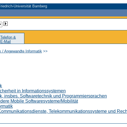
riedrich-Universität Bamberg
Telefon &
E-Mail
ik / Angewandte Informatik
>>
ik
icherheit in Informationssystemen
tik, insbes. Softwaretechnik und Programmiersprachen
ondere Mobile Softwaresysteme/Mobilität
ormatik
es. Kommunikationsdienste, Telekommunikationssysteme und Rec