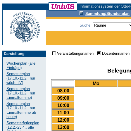
Informationssystem der Otto-F
Sammlung/Stundenplan
Suche:
Veranstaltungsnamen
Dozentenname
Darstellung
Wochenplan (alle
Einträge)
Belegungs
Semesterplan
(17.10.-11.2., nur
wöch. LV)
Mo
Semesterplan
08:00
(17.10.-11.2., nur
Einmaltermine)
09:00
Semesterplan
10:00
(17.10.-11.2., nur
11:00
Einmaltermine ab
heute)
12:00
Semesterferienplan
13:00
(12.2.-23.4., alle