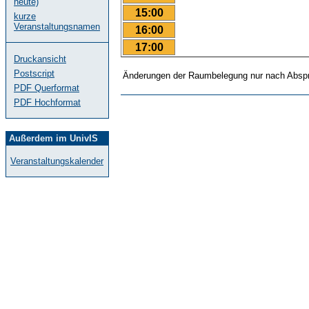
heute)
15:00
kurze
Veranstaltungsnamen
16:00
17:00
Druckansicht
Postscript
Änderungen der Raumbelegung nur nach Abspr
PDF Querformat
PDF Hochformat
Außerdem im UnivIS
Veranstaltungskalender