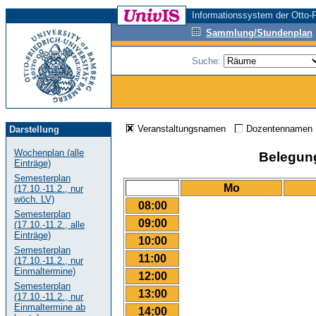
Informationssystem der Otto-F
Sammlung/Stundenplan
Suche:
Veranstaltungsnamen
Dozentenname
Darstellung
Wochenplan (alle
Belegungs
Einträge)
Semesterplan
Mo
(17.10.-11.2., nur
wöch. LV)
08:00
Semesterplan
09:00
(17.10.-11.2., alle
Einträge)
10:00
Semesterplan
11:00
(17.10.-11.2., nur
Einmaltermine)
12:00
Semesterplan
13:00
(17.10.-11.2., nur
Einmaltermine ab
14:00