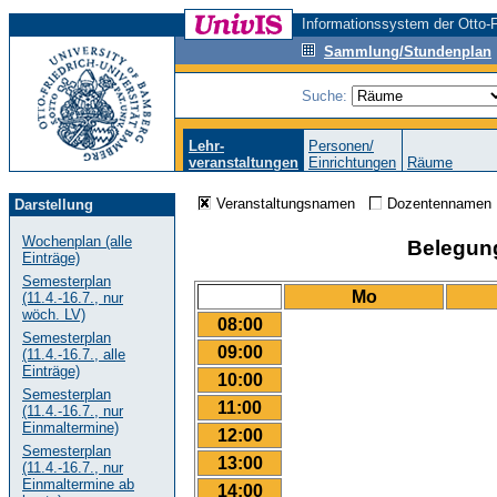
Informationssystem der Otto-F
Sammlung/Stundenplan
Suche:
Lehr-
Personen/
veranstaltungen
Einrichtungen
Räume
Veranstaltungsnamen
Dozentenname
Darstellung
Wochenplan (alle
Belegungs
Einträge)
Semesterplan
Mo
(11.4.-16.7., nur
wöch. LV)
08:00
Semesterplan
09:00
(11.4.-16.7., alle
Einträge)
10:00
Semesterplan
11:00
(11.4.-16.7., nur
Einmaltermine)
12:00
Semesterplan
13:00
(11.4.-16.7., nur
Einmaltermine ab
14:00