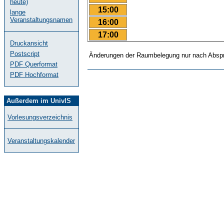
heute)
15:00
lange
Veranstaltungsnamen
16:00
17:00
Druckansicht
Postscript
Änderungen der Raumbelegung nur nach Abspr
PDF Querformat
PDF Hochformat
Außerdem im UnivIS
Vorlesungsverzeichnis
Veranstaltungskalender