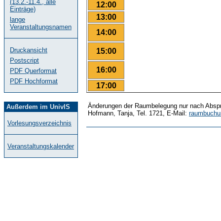
(13.2.-11.4., alle
12:00
Einträge)
13:00
lange
Veranstaltungsnamen
14:00
Druckansicht
15:00
Postscript
16:00
PDF Querformat
PDF Hochformat
17:00
Änderungen der Raumbelegung nur nach Abspr
Außerdem im UnivIS
Hofmann, Tanja, Tel. 1721, E-Mail:
raumbuchu
Vorlesungsverzeichnis
Veranstaltungskalender