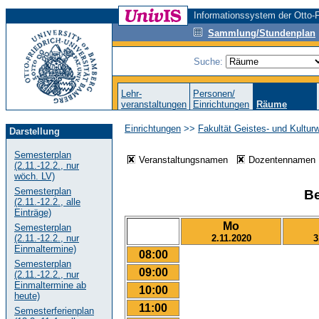
Informationssystem der Otto-F
Sammlung/Stundenplan
Suche:
Lehr-
Personen/
veranstaltungen
Einrichtungen
Räume
Einrichtungen
>>
Fakultät Geistes- und Kultur
Darstellung
Semesterplan
Veranstaltungsnamen
Dozentenname
(2.11.-12.2., nur
wöch. LV)
Semesterplan
Be
(2.11.-12.2., alle
Einträge)
Mo
Semesterplan
2.11.2020
3
(2.11.-12.2., nur
Einmaltermine)
08:00
Semesterplan
09:00
(2.11.-12.2., nur
Einmaltermine ab
10:00
heute)
11:00
Semesterferienplan