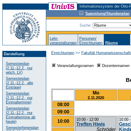
Informationssystem der Otto-F
Sammlung/Stundenplan
Suche:
Lehr-
Personen/
veranstaltungen
Einrichtungen
Räume
Einrichtungen
>>
Fakultät Humanwissenschaft
Darstellung
Semesterplan
Veranstaltungsnamen
Dozentenname
(2.11.-12.2., nur
wöch. LV)
Semesterplan
B
(2.11.-12.2., alle
Einträge)
Mo
Semesterplan
2.11.2020
(2.11.-12.2., nur
Einmaltermine)
08:00
Semesterplan
09:00
(2.11.-12.2., nur
Einmaltermine ab
10:00 - 12:00
10:00 -
10:00
heute)
Treffen Hiwis
Gesc
Semesterferienplan
Schröder
Kind