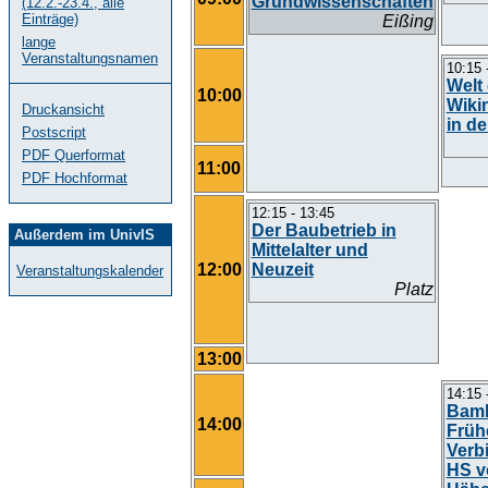
Grundwissenschaften
(12.2.-23.4., alle
Einträge)
Eißing
lange
Veranstaltungsnamen
10:15 
Welt 
10:00
Wiki
Druckansicht
in de
Postscript
PDF Querformat
11:00
PDF Hochformat
12:15 - 13:45
Der Baubetrieb in
Außerdem im UnivIS
Mittelalter und
12:00
Neuzeit
Veranstaltungskalender
Platz
13:00
14:15 
Bamb
14:00
Früh
Verb
HS v