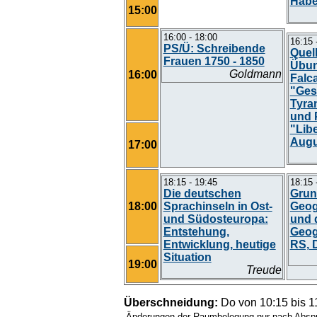
Häbe
15:00
16:00 - 18:00
16:15 
PS/Ü: Schreibende
Quel
Frauen 1750 - 1850
Übun
Goldmann
16:00
Falc
"Ges
Tyra
und 
"Lib
Augu
17:00
18:15 - 19:45
18:15 
Die deutschen
Grun
18:00
Sprachinseln in Ost-
Geog
und Südosteuropa:
und 
Entstehung,
Geog
Entwicklung, heutige
RS, 
Situation
19:00
Treude
Überschneidung:
Do von 10:15 bis 1
Änderungen der Raumbelegung nur nach Abspr