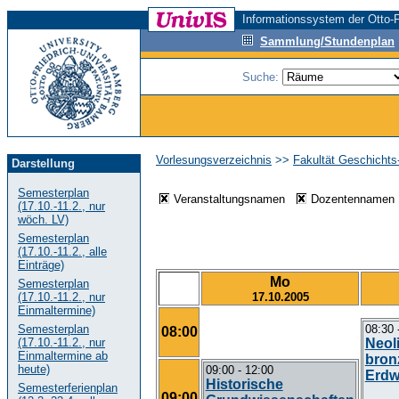
Informationssystem der Otto-F
Sammlung/Stundenplan
Suche:
Vorlesungsverzeichnis
>>
Fakultät Geschicht
Darstellung
Semesterplan
Veranstaltungsnamen
Dozentenname
(17.10.-11.2., nur
wöch. LV)
Semesterplan
(17.10.-11.2., alle
Einträge)
Mo
Semesterplan
17.10.2005
(17.10.-11.2., nur
Einmaltermine)
Semesterplan
08:30 
08:00
(17.10.-11.2., nur
Neol
Einmaltermine ab
bronz
heute)
09:00 - 12:00
Erdw
Historische
Semesterferienplan
09:00