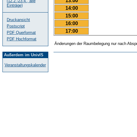
13:00
(12.2.-23.4., alle
Einträge)
14:00
15:00
Druckansicht
16:00
Postscript
17:00
PDF Querformat
PDF Hochformat
Änderungen der Raumbelegung nur nach Abspr
Außerdem im UnivIS
Veranstaltungskalender