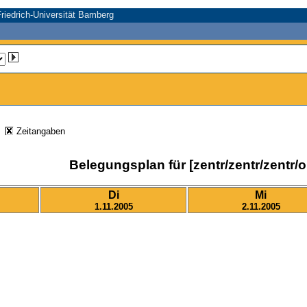
riedrich-Universität Bamberg
n
Zeitangaben
Belegungsplan für [zentr/zentr/zentr/o
Di
Mi
1.11.2005
2.11.2005