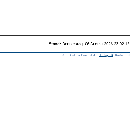
Stand:
Donnerstag, 06 August 2026 23:02:12
UnivIS ist ein Produkt der
Config eG
, Buckenhof