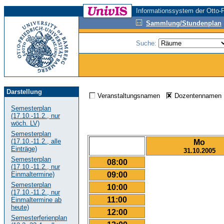
Informationssystem der Otto-F
Sammlung/Stundenplan
Suche:
Darstellung
Veranstaltungsnamen
Dozentenname
Semesterplan
(17.10.-11.2., nur
wöch. LV)
Semesterplan
(17.10.-11.2., alle
Mo
Einträge)
31.10.2005
Semesterplan
08:00
(17.10.-11.2., nur
09:00
Einmaltermine)
Semesterplan
10:00
(17.10.-11.2., nur
11:00
Einmaltermine ab
heute)
12:00
Semesterferienplan