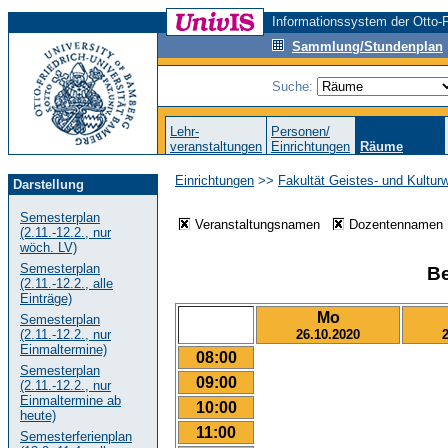
Informationssystem der Otto-F
Sammlung/Stundenplan
Suche:
Lehr-
Personen/
veranstaltungen
Einrichtungen
Räume
Einrichtungen
>>
Fakultät Geistes- und Kultur
Darstellung
Semesterplan
Veranstaltungsnamen
Dozentenname
(2.11.-12.2., nur
wöch. LV)
Semesterplan
Be
(2.11.-12.2., alle
Einträge)
Mo
Semesterplan
26.10.2020
(2.11.-12.2., nur
Einmaltermine)
08:00
Semesterplan
09:00
(2.11.-12.2., nur
Einmaltermine ab
10:00
heute)
11:00
Semesterferienplan