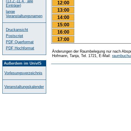
(13.2.-11.4., alle
12:00
Einträge)
13:00
lange
Veranstaltungsnamen
14:00
15:00
Druckansicht
16:00
Postscript
17:00
PDF Querformat
PDF Hochformat
Änderungen der Raumbelegung nur nach Abspr
Hofmann, Tanja, Tel. 1721, E-Mail:
raumbuchu
Außerdem im UnivIS
Vorlesungsverzeichnis
Veranstaltungskalender