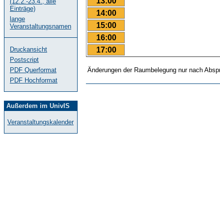
13:00
(12.2.-23.4., alle
Einträge)
14:00
lange
15:00
Veranstaltungsnamen
16:00
17:00
Druckansicht
Postscript
PDF Querformat
Änderungen der Raumbelegung nur nach Abspr
PDF Hochformat
Außerdem im UnivIS
Veranstaltungskalender