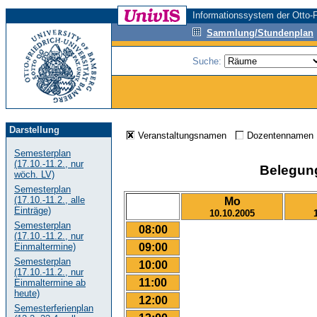
Informationssystem der Otto-F
Sammlung/Stundenplan
Suche:
Darstellung
Veranstaltungsnamen
Dozentenname
Semesterplan
(17.10.-11.2., nur
Belegungs
wöch. LV)
Semesterplan
(17.10.-11.2., alle
Mo
Einträge)
10.10.2005
Semesterplan
08:00
(17.10.-11.2., nur
09:00
Einmaltermine)
Semesterplan
10:00
(17.10.-11.2., nur
11:00
Einmaltermine ab
heute)
12:00
Semesterferienplan