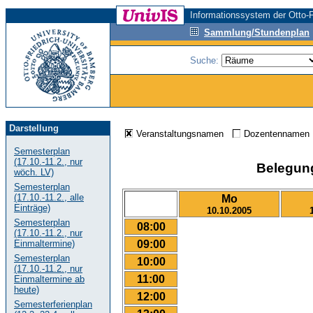
Informationssystem der Otto-F
Sammlung/Stundenplan
Suche:
Darstellung
Veranstaltungsnamen
Dozentenname
Semesterplan
(17.10.-11.2., nur
Belegungs
wöch. LV)
Semesterplan
(17.10.-11.2., alle
Mo
Einträge)
10.10.2005
Semesterplan
08:00
(17.10.-11.2., nur
09:00
Einmaltermine)
Semesterplan
10:00
(17.10.-11.2., nur
11:00
Einmaltermine ab
heute)
12:00
Semesterferienplan