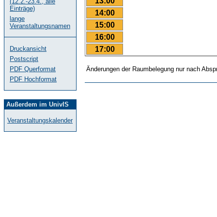
13:00
(12.2.-23.4., alle
Einträge)
14:00
lange
15:00
Veranstaltungsnamen
16:00
17:00
Druckansicht
Postscript
PDF Querformat
Änderungen der Raumbelegung nur nach Abspr
PDF Hochformat
Außerdem im UnivIS
Veranstaltungskalender