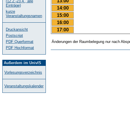
13:00
(12.2.-23.4., alle
Einträge)
14:00
kurze
15:00
Veranstaltungsnamen
16:00
17:00
Druckansicht
Postscript
PDF Querformat
Änderungen der Raumbelegung nur nach Abspr
PDF Hochformat
Außerdem im UnivIS
Vorlesungsverzeichnis
Veranstaltungskalender