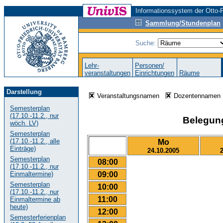
Informationssystem der Otto-F
Sammlung/Stundenplan
Suche:
Lehr-
Personen/
veranstaltungen
Einrichtungen
Räume
Darstellung
Veranstaltungsnamen
Dozentenname
Semesterplan
(17.10.-11.2., nur
Belegungs
wöch. LV)
Semesterplan
(17.10.-11.2., alle
Mo
Einträge)
24.10.2005
Semesterplan
08:00
(17.10.-11.2., nur
09:00
Einmaltermine)
Semesterplan
10:00
(17.10.-11.2., nur
11:00
Einmaltermine ab
heute)
12:00
Semesterferienplan