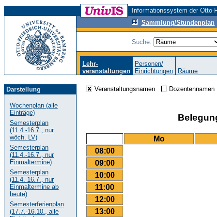
Informationssystem der Otto-F
Sammlung/Stundenplan
Suche:
Lehr-
Personen/
veranstaltungen
Einrichtungen
Räume
Veranstaltungsnamen
Dozentenname
Darstellung
Wochenplan (alle
Einträge)
Belegungs
Semesterplan
(11.4.-16.7., nur
wöch. LV)
Mo
Semesterplan
08:00
(11.4.-16.7., nur
Einmaltermine)
09:00
Semesterplan
10:00
(11.4.-16.7., nur
11:00
Einmaltermine ab
heute)
12:00
Semesterferienplan
13:00
(17.7.-16.10., alle