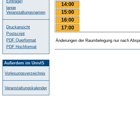
Einträge)
14:00
lange
15:00
Veranstaltungsnamen
16:00
Druckansicht
17:00
Postscript
PDF Querformat
Änderungen der Raumbelegung nur nach Abspr
PDF Hochformat
Außerdem im UnivIS
Vorlesungsverzeichnis
Veranstaltungskalender