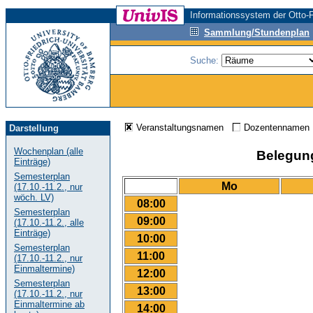
Informationssystem der Otto-F
Sammlung/Stundenplan
Suche:
Veranstaltungsnamen
Dozentenname
Darstellung
Wochenplan (alle
Belegungs
Einträge)
Semesterplan
Mo
(17.10.-11.2., nur
wöch. LV)
08:00
Semesterplan
09:00
(17.10.-11.2., alle
Einträge)
10:00
Semesterplan
11:00
(17.10.-11.2., nur
Einmaltermine)
12:00
Semesterplan
13:00
(17.10.-11.2., nur
Einmaltermine ab
14:00