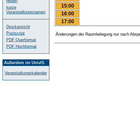
heute)
15:00
kurze
Veranstaltungsnamen
16:00
17:00
Druckansicht
Postscript
Änderungen der Raumbelegung nur nach Abspr
PDF Querformat
PDF Hochformat
Außerdem im UnivIS
Veranstaltungskalender