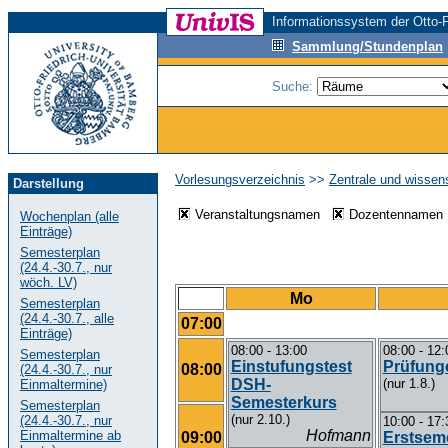
Informationssystem der Otto-F
Sammlung/Stundenplan
Suche:
Vorlesungsverzeichnis
>>
Zentrale und wissen
Darstellung
Veranstaltungsnamen
Dozentenname
Wochenplan (alle
Einträge)
Semesterplan
(24.4.-30.7., nur
wöch. LV)
Mo
Semesterplan
(24.4.-30.7., alle
07:00
Einträge)
08:00 - 13:00
08:00 - 12:
Semesterplan
Einstufungstest
Prüfung
08:00
(24.4.-30.7., nur
DSH-
(nur 1.8.)
Einmaltermine)
Semesterkurs
Semesterplan
(nur 2.10.)
(24.4.-30.7., nur
10:00 - 17:
Hofmann
Einmaltermine ab
09:00
Erstsem