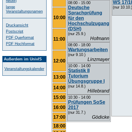
heute)
WS 17/1
08:00 - 15:00
lange
Deutsche
(nur 10.10.
Veranstaltungsnamen
Sprachprüfung
10:00
für den
Hochschulzugang
Druckansicht
(DSH)
Postscript
(nur 25.9.)
PDF Querformat
Hofmann
11:00
PDF Hochformat
08:00 - 18:00
Wartungsarbeiten
(nur 9.10.)
Außerdem im UnivIS
Linzmayer
12:00
10:00 - 14:00
Veranstaltungskalender
Statistik II
Tutorium
13:00
Übungsgruppe I
(nur 14.8.)
14:00
Hillebrand
15:00
10:30 - 14:00
Prüfungen SoSe
16:00
2017
(nur 31.7.)
17:00
Gödicke
18:00