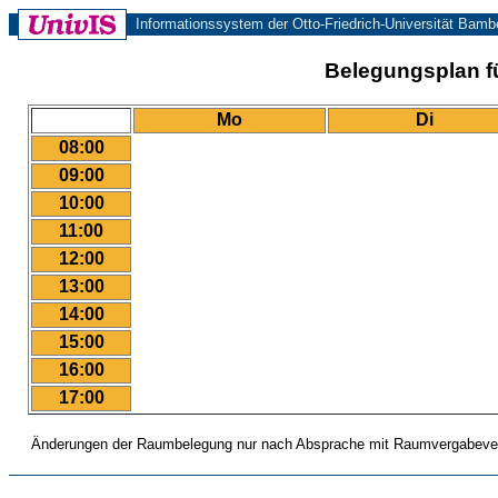
Informationssystem der Otto-Friedrich-Universität Bamb
Belegungsplan für
Mo
Di
08:00
09:00
10:00
11:00
12:00
13:00
14:00
15:00
16:00
17:00
Änderungen der Raumbelegung nur nach Absprache mit Raumvergabever