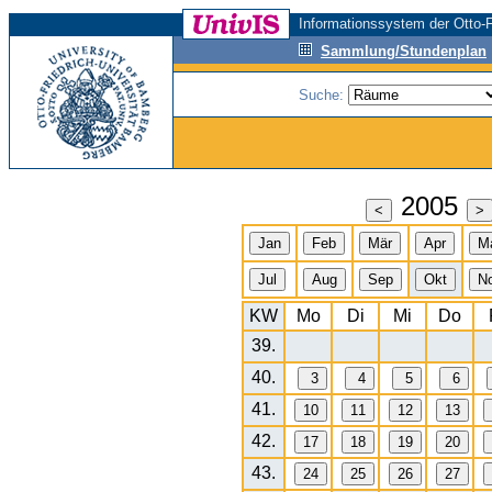
Informationssystem der Otto-F
Sammlung/Stundenplan
Suche:
2005
KW
Mo
Di
Mi
Do
39.
40.
41.
42.
43.