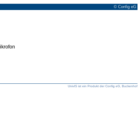
© Config eG
ikrofon
UnivIS ist ein Produkt der Config eG, Buckenhof