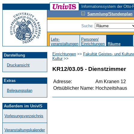
Informationssystem der Otto-F
Sammlung/Stundenplan
Suche:
Lehr-
Personen/
veranstaltungen
Einrichtungen
Räume
Einrichtungen
>>
Fakultät Geistes- und Kultur
Darstellung
Kultur
>>
Druckansicht
KR12/03.05 - Dienstzimmer
Extras
Adresse:
Am Kranen 12
Ortsüblicher Name:
Hochzeitshaus
Belegungsplan
Außerdem im UnivIS
Vorlesungsverzeichnis
Veranstaltungskalender