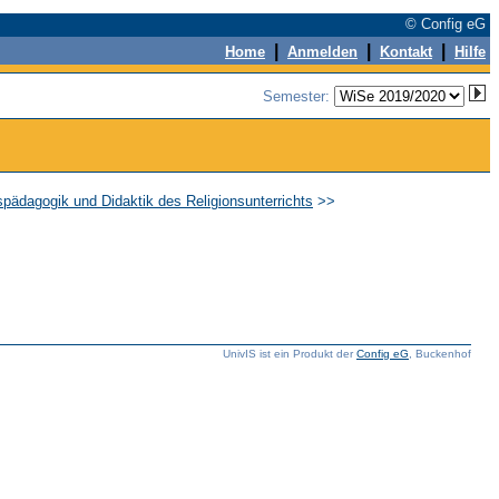
© Config eG
|
|
|
Home
Anmelden
Kontakt
Hilfe
Semester:
nspädagogik und Didaktik des Religionsunterrichts
>>
UnivIS ist ein Produkt der
Config eG
, Buckenhof