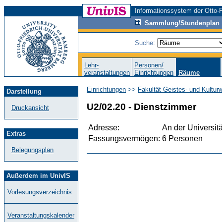
Informationssystem der Otto-F
Sammlung/Stundenplan
Suche:
Lehr-
Personen/
veranstaltungen
Einrichtungen
Räume
Einrichtungen
>>
Fakultät Geistes- und Kultur
Darstellung
U2/02.20 - Dienstzimmer
Druckansicht
Adresse:
An der Universitä
Extras
Fassungsvermögen:
6 Personen
Belegungsplan
Außerdem im UnivIS
Vorlesungsverzeichnis
Veranstaltungskalender