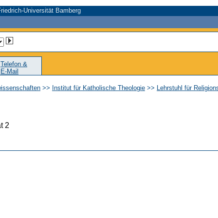
riedrich-Universität Bamberg
Telefon &
E-Mail
wissenschaften
>>
Institut für Katholische Theologie
>>
Lehrstuhl für Religio
t 2