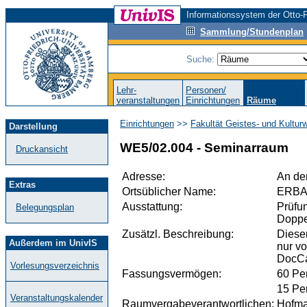
Informationssystem der Otto-F
Sammlung/Stundenplan
Suche:
Lehr-
Personen/
veranstaltungen
Einrichtungen
Räume
Einrichtungen
>>
Fakultät Geistes- und Kultur
Darstellung
WE5/02.004 - Seminarraum
Druckansicht
Adresse:
An de
Extras
Ortsüblicher Name:
ERB
Ausstattung:
Prüfu
Belegungsplan
Doppel
Zusätzl. Beschreibung:
Diese
Außerdem im UnivIS
nur vo
DocCa
Vorlesungsverzeichnis
Fassungsvermögen:
60 Pe
15 Pe
Veranstaltungskalender
Raumvergabeverantwortlichen:
Hofma