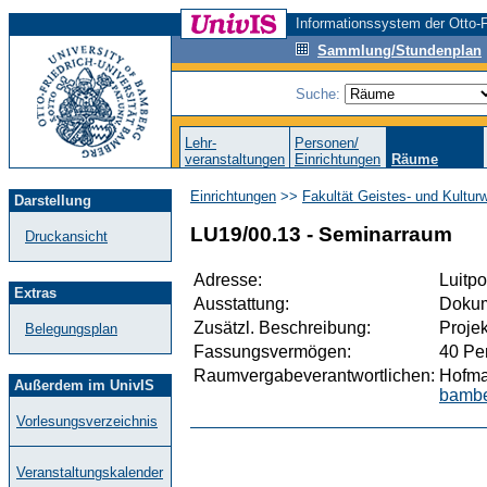
Informationssystem der Otto-F
Sammlung/Stundenplan
Suche:
Lehr-
Personen/
veranstaltungen
Einrichtungen
Räume
Einrichtungen
>>
Fakultät Geistes- und Kultur
Darstellung
LU19/00.13 - Seminarraum
Druckansicht
Adresse:
Luitpo
Extras
Ausstattung:
Dokum
Zusätzl. Beschreibung:
Proje
Belegungsplan
Fassungsvermögen:
40 Pe
Raumvergabeverantwortlichen:
Hofma
Außerdem im UnivIS
bambe
Vorlesungsverzeichnis
Veranstaltungskalender