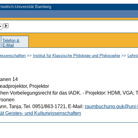
riedrich-Universität Bamberg
Telefon &
E-Mail
wissenschaften
>>
Institut für Klassische Philologie und Philosophie
>>
Lehrs
anen 14
adprojektor, Projektor
hen Vorbelegungsrecht für das IADK. - Projektor: HDMI, VGA; 
rsonen
nn, Tanja, Tel. 0951/863-1721, E-Mail:
raumbuchung.guk@uni-
ät Geistes- und Kulturwissenschaften