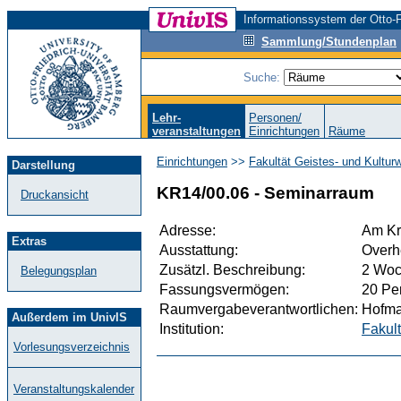
Informationssystem der Otto-F
Sammlung/Stundenplan
Suche:
Lehr-
Personen/
veranstaltungen
Einrichtungen
Räume
Einrichtungen
>>
Fakultät Geistes- und Kultur
Darstellung
KR14/00.06 - Seminarraum
Druckansicht
Adresse:
Am Kr
Extras
Ausstattung:
Overhe
Zusätzl. Beschreibung:
2 Woc
Belegungsplan
Fassungsvermögen:
20 Pe
Raumvergabeverantwortlichen:
Hofma
Außerdem im UnivIS
Institution:
Fakult
Vorlesungsverzeichnis
Veranstaltungskalender