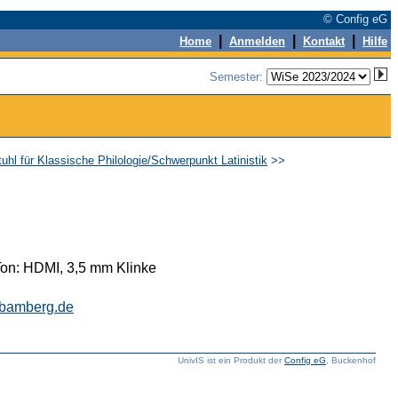
© Config eG
|
|
|
Home
Anmelden
Kontakt
Hilfe
Semester:
tuhl für Klassische Philologie/Schwerpunkt Latinistik
>>
Ton: HDMI, 3,5 mm Klinke
bamberg.de
UnivIS ist ein Produkt der
Config eG
, Buckenhof