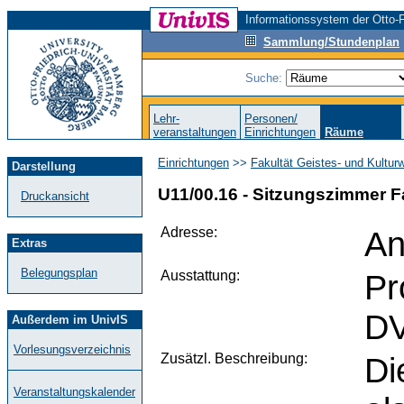
Informationssystem der Otto-F
Sammlung/Stundenplan
Suche:
Lehr-
Personen/
veranstaltungen
Einrichtungen
Räume
Einrichtungen
>>
Fakultät Geistes- und Kultur
Darstellung
U11/00.16 - Sitzungszimmer F
Druckansicht
Adresse:
An
Extras
Belegungsplan
Ausstattung:
Pr
DV
Außerdem im UnivIS
Vorlesungsverzeichnis
Zusätzl. Beschreibung:
Di
Veranstaltungskalender