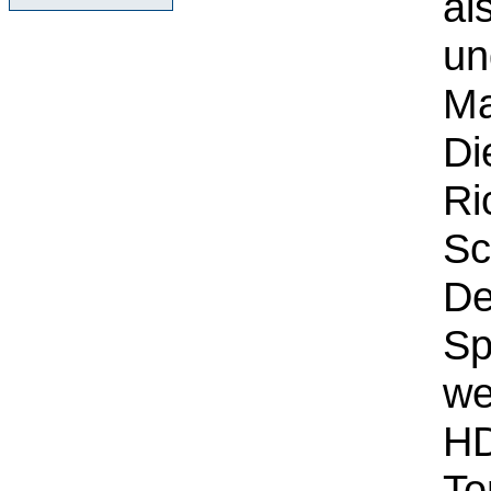
al
un
Ma
Di
Ri
Sc
De
Sp
we
HD
To