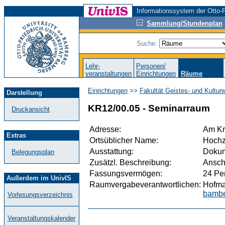
Informationssystem der Otto-F
Sammlung/Stundenplan
Suche:
Lehr-
Personen/
veranstaltungen
Einrichtungen
Räume
Einrichtungen
>>
Fakultät Geistes- und Kultur
Darstellung
KR12/00.05 - Seminarraum
Druckansicht
Adresse:
Am Kr
Extras
Ortsüblicher Name:
Hochz
Ausstattung:
Dokum
Belegungsplan
Zusätzl. Beschreibung:
Ansch
Fassungsvermögen:
24 Pe
Außerdem im UnivIS
Raumvergabeverantwortlichen:
Hofma
bambe
Vorlesungsverzeichnis
Veranstaltungskalender