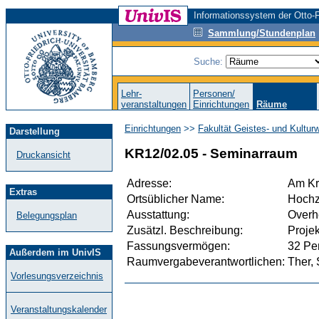
Informationssystem der Otto-F
Sammlung/Stundenplan
Suche:
Lehr-
Personen/
veranstaltungen
Einrichtungen
Räume
Einrichtungen
>>
Fakultät Geistes- und Kultur
Darstellung
KR12/02.05 - Seminarraum
Druckansicht
Adresse:
Am Kr
Extras
Ortsüblicher Name:
Hochz
Ausstattung:
Overhe
Belegungsplan
Zusätzl. Beschreibung:
Proje
Fassungsvermögen:
32 Pe
Außerdem im UnivIS
Raumvergabeverantwortlichen:
Ther, 
Vorlesungsverzeichnis
Veranstaltungskalender