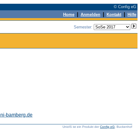
© Config eG
|
|
|
Home
Anmelden
Kontakt
Hilfe
Semester:
uni-bamberg.de
UnivIS ist ein Produkt der
Config eG
, Buckenhof