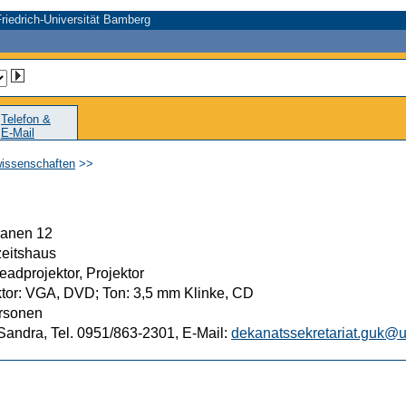
riedrich-Universität Bamberg
Telefon &
E-Mail
wissenschaften
>>
anen 12
eitshaus
adprojektor, Projektor
ktor: VGA, DVD; Ton: 3,5 mm Klinke, CD
rsonen
Sandra, Tel. 0951/863-2301, E-Mail:
dekanatssekretariat.guk@