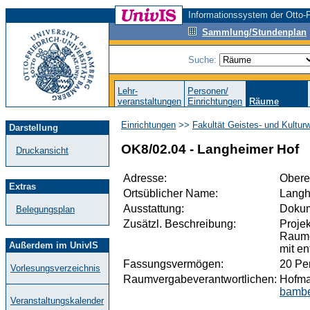
Informationssystem der Otto-F
Sammlung/Stundenplan
Suche:
Lehr-
Personen/
veranstaltungen
Einrichtungen
Räume
Einrichtungen
>>
Fakultät Geistes- und Kultur
Darstellung
OK8/02.04 - Langheimer Hof
Druckansicht
Adresse:
Obere
Extras
Ortsüblicher Name:
Langh
Ausstattung:
Dokum
Belegungsplan
Zusätzl. Beschreibung:
Proje
Raume
Außerdem im UnivIS
mit e
Fassungsvermögen:
20 Pe
Vorlesungsverzeichnis
Raumvergabeverantwortlichen:
Hofma
bambe
Veranstaltungskalender