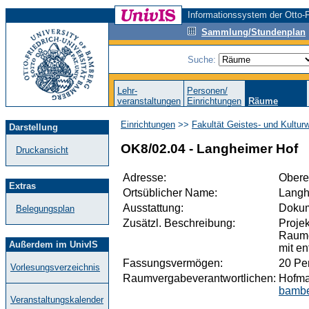
Informationssystem der Otto-F
Sammlung/Stundenplan
Suche:
Lehr-
Personen/
veranstaltungen
Einrichtungen
Räume
Einrichtungen
>>
Fakultät Geistes- und Kultur
Darstellung
OK8/02.04 - Langheimer Hof
Druckansicht
Adresse:
Obere
Extras
Ortsüblicher Name:
Langh
Ausstattung:
Dokum
Belegungsplan
Zusätzl. Beschreibung:
Proje
Raume
Außerdem im UnivIS
mit e
Fassungsvermögen:
20 Pe
Vorlesungsverzeichnis
Raumvergabeverantwortlichen:
Hofma
bambe
Veranstaltungskalender