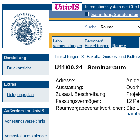
Informationssystem der Otto-F
Sammlung/Stundenplan
Suche:
Lehr-
Personen/
veranstaltungen
Einrichtungen
Räume
Einrichtungen
>>
Fakultät Geistes- und Kultur
Darstellung
U11/00.24 - Seminarraum
Druckansicht
Adresse:
An der
Extras
Ausstattung:
Overh
Zusätzl. Beschreibung:
Proje
Belegungsplan
Fassungsvermögen:
12 Pe
Raumvergabeverantwortlichen:
Streit
Außerdem im UnivIS
bambe
Vorlesungsverzeichnis
Veranstaltungskalender