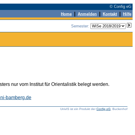
© Config eG
|
|
|
Home
Anmelden
Kontakt
Hilfe
Semester:
s nur vom Institut für Orientalistik belegt werden.
uni-bamberg.de
UnivIS ist ein Produkt der
Config eG
, Buckenhof