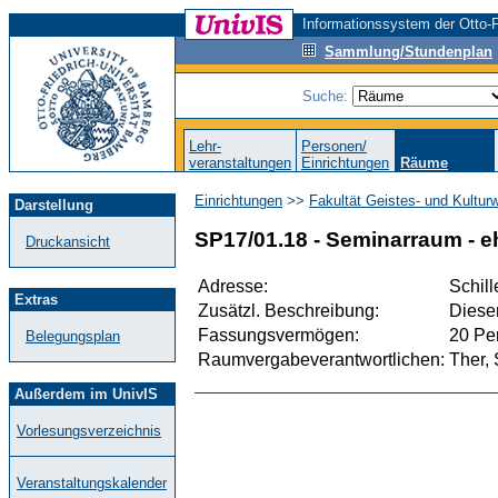
Informationssystem der Otto-F
Sammlung/Stundenplan
Suche:
Lehr-
Personen/
veranstaltungen
Einrichtungen
Räume
Einrichtungen
>>
Fakultät Geistes- und Kultur
Darstellung
SP17/01.18 - Seminarraum - e
Druckansicht
Adresse:
Schill
Extras
Zusätzl. Beschreibung:
Dieser
Fassungsvermögen:
20 Pe
Belegungsplan
Raumvergabeverantwortlichen:
Ther, 
Außerdem im UnivIS
Vorlesungsverzeichnis
Veranstaltungskalender