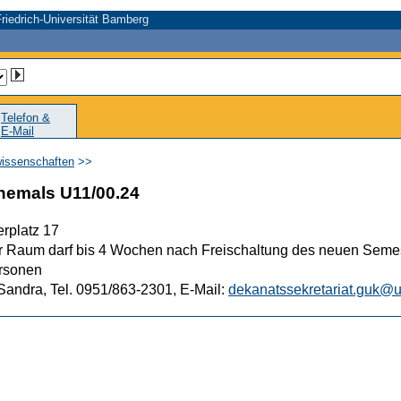
riedrich-Universität Bamberg
Telefon &
E-Mail
wissenschaften
>>
hemals U11/00.24
erplatz 17
 Raum darf bis 4 Wochen nach Freischaltung des neuen Semester
rsonen
Sandra, Tel. 0951/863-2301, E-Mail:
dekanatssekretariat.guk@