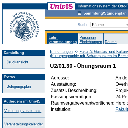
Informationssystem der Otto-F
Sammlung/Stundenplan
Suche:
Lehr-
Personen/
veranstaltungen
Einrichtungen
Räume
Einrichtungen
>>
Fakultät Geistes- und Kultur
Darstellung
(Kulturgeographie mit Schwerpunkten im Bereic
Druckansicht
U2/01.30 - Übungsraum 1
Extras
Adresse:
An der
Ausstattung:
Overhe
Belegungsplan
Zusätzl. Beschreibung:
Proje
Fassungsvermögen:
24 Pe
Außerdem im UnivIS
Raumvergabeverantwortlichen:
Herold
Institution:
Fakult
Vorlesungsverzeichnis
Veranstaltungskalender