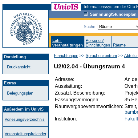
Informationssystem der Otto-F
Sammlung/Stundenplan
Suche:
Lehr-
Personen/
veranstaltungen
Einrichtungen
Räume
Einrichtungen
>>
Sprachenzentrum
>>
Abteilu
Darstellung
U2/02.04 - Übungsraum 4
Druckansicht
Adresse:
An der
Extras
Ausstattung:
Overh
Zusätzl. Beschreibung:
Proje
Belegungsplan
Fassungsvermögen:
35 Pe
Raumvergabeverantwortlichen:
Streit
Außerdem im UnivIS
bambe
Institution:
Fakult
Vorlesungsverzeichnis
Veranstaltungskalender