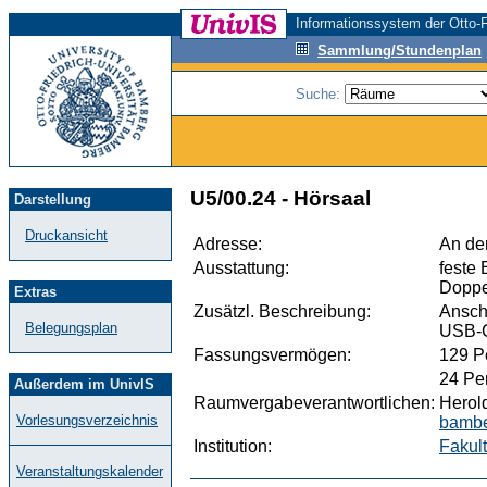
Informationssystem der Otto-F
Sammlung/Stundenplan
Suche:
U5/00.24 - Hörsaal
Darstellung
Druckansicht
Adresse:
An der
Ausstattung:
feste
Doppel
Extras
Zusätzl. Beschreibung:
Ansch
Belegungsplan
USB-
Fassungsvermögen:
129 P
24 Pe
Außerdem im UnivIS
Raumvergabeverantwortlichen:
Herold
Vorlesungsverzeichnis
bambe
Institution:
Fakult
Veranstaltungskalender