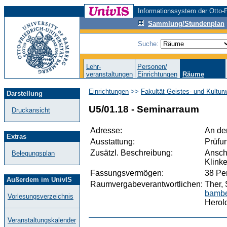
Informationssystem der Otto-F
Sammlung/Stundenplan
Suche:
Lehr-
Personen/
veranstaltungen
Einrichtungen
Räume
Einrichtungen
>>
Fakultät Geistes- und Kultur
Darstellung
U5/01.18 - Seminarraum
Druckansicht
Adresse:
An der
Extras
Ausstattung:
Prüfu
Zusätzl. Beschreibung:
Ansch
Belegungsplan
Klink
Fassungsvermögen:
38 Pe
Außerdem im UnivIS
Raumvergabeverantwortlichen:
Ther, 
bambe
Vorlesungsverzeichnis
Herold
Veranstaltungskalender