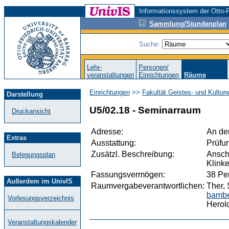
Informationssystem der Otto-F
Sammlung/Stundenplan
Suche:
Lehr-
Personen/
veranstaltungen
Einrichtungen
Räume
Einrichtungen
>>
Fakultät Geistes- und Kultur
Darstellung
U5/02.18 - Seminarraum
Druckansicht
Adresse:
An der
Extras
Ausstattung:
Prüfu
Zusätzl. Beschreibung:
Ansch
Belegungsplan
Klink
Fassungsvermögen:
38 Pe
Außerdem im UnivIS
Raumvergabeverantwortlichen:
Ther, 
bambe
Vorlesungsverzeichnis
Herold
Veranstaltungskalender