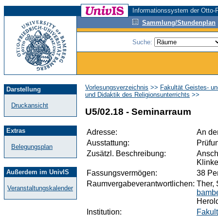
Informationssystem der Otto-F
Sammlung/Stundenplan
Suche:
Vorlesungsverzeichnis
>>
Fakultät Geistes- u
Darstellung
und Didaktik des Religionsunterrichts
>>
Druckansicht
U5/02.18 - Seminarraum
Extras
Adresse:
An der
Ausstattung:
Prüfu
Belegungsplan
Zusätzl. Beschreibung:
Ansch
Klink
Außerdem im UnivIS
Fassungsvermögen:
38 Pe
Raumvergabeverantwortlichen:
Ther, 
Veranstaltungskalender
bambe
Herold
Institution:
Fakult