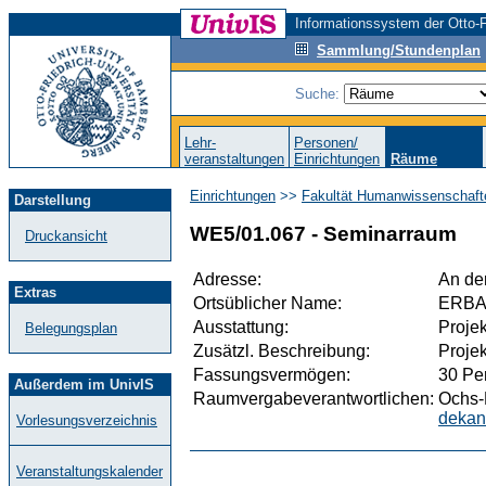
Informationssystem der Otto-F
Sammlung/Stundenplan
Suche:
Lehr-
Personen/
veranstaltungen
Einrichtungen
Räume
Einrichtungen
>>
Fakultät Humanwissenschaft
Darstellung
WE5/01.067 - Seminarraum
Druckansicht
Adresse:
An de
Extras
Ortsüblicher Name:
ERB
Ausstattung:
Projek
Belegungsplan
Zusätzl. Beschreibung:
Proje
Fassungsvermögen:
30 Pe
Außerdem im UnivIS
Raumvergabeverantwortlichen:
Ochs-L
dekan
Vorlesungsverzeichnis
Veranstaltungskalender