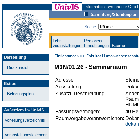
Informationssystem der Otto-F
Sammlung/Stundenplan
Suche:
Lehr-
Personen/
veranstaltungen
Einrichtungen
Räume
Einrichtungen
>>
Fakultät Humanwissenschaft
Darstellung
M3N/01.26 - Seminarraum
Druckansicht
Adresse:
Steine
Extras
Ausstattung:
Dokum
Zusätzl. Beschreibung:
Änder
Belegungsplan
Raumv
HDMI
Außerdem im UnivIS
Fassungsvermögen:
40 Pe
Raumvergabeverantwortlichen:
Dekana
Vorlesungsverzeichnis
dekan
Veranstaltungskalender