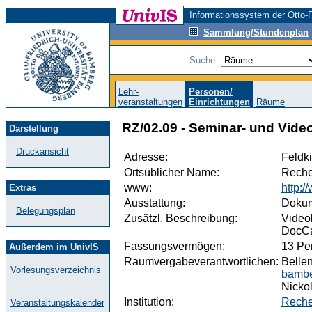
Informationssystem der Otto-F
Sammlung/Stundenplan
Suche:
Lehr-
Personen/
veranstaltungen
Einrichtungen
Räume
RZ/02.09 - Seminar- und Vid
Darstellung
Druckansicht
Adresse:
Feldk
Ortsüblicher Name:
Reche
www:
http:/
Extras
Ausstattung:
Dokum
Belegungsplan
Zusätzl. Beschreibung:
Video
DocCa
Fassungsvermögen:
13 Pe
Außerdem im UnivIS
Raumvergabeverantwortlichen:
Bellen
Vorlesungsverzeichnis
bambe
Nickol
Institution:
Reche
Veranstaltungskalender