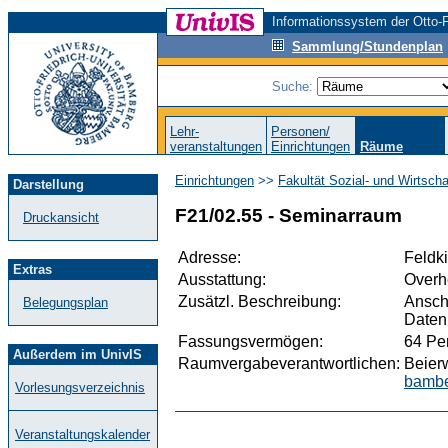
Informationssystem der Otto-F
Sammlung/Stundenplan
Suche:
Lehr-
Personen/
veranstaltungen
Einrichtungen
Räume
Einrichtungen
>>
Fakultät Sozial- und Wirtsch
Darstellung
F21/02.55 - Seminarraum
Druckansicht
Adresse:
Feldk
Extras
Ausstattung:
Overhe
Zusätzl. Beschreibung:
Ansch
Belegungsplan
Daten
Fassungsvermögen:
64 Pe
Außerdem im UnivIS
Raumvergabeverantwortlichen:
Beierw
bambe
Vorlesungsverzeichnis
Veranstaltungskalender