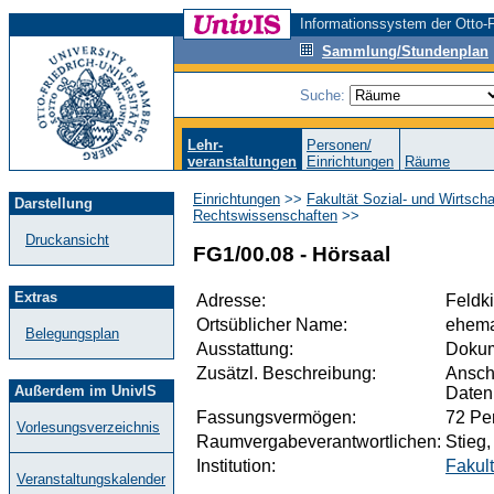
Informationssystem der Otto-F
Sammlung/Stundenplan
Suche:
Lehr-
Personen/
veranstaltungen
Einrichtungen
Räume
Einrichtungen
>>
Fakultät Sozial- und Wirtsch
Darstellung
Rechtswissenschaften
>>
Druckansicht
FG1/00.08 - Hörsaal
Extras
Adresse:
Feldk
Ortsüblicher Name:
ehema
Belegungsplan
Ausstattung:
Dokum
Zusätzl. Beschreibung:
Ansch
Außerdem im UnivIS
Daten
Fassungsvermögen:
72 Pe
Vorlesungsverzeichnis
Raumvergabeverantwortlichen:
Stieg,
Institution:
Fakult
Veranstaltungskalender