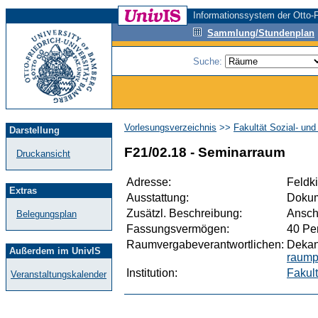
Informationssystem der Otto-F
Sammlung/Stundenplan
Suche:
Vorlesungsverzeichnis
>>
Fakultät Sozial- un
Darstellung
F21/02.18 - Seminarraum
Druckansicht
Adresse:
Feldk
Extras
Ausstattung:
Dokum
Zusätzl. Beschreibung:
Ansch
Belegungsplan
Fassungsvermögen:
40 Pe
Raumvergabeverantwortlichen:
Dekan
Außerdem im UnivIS
raump
Institution:
Fakult
Veranstaltungskalender