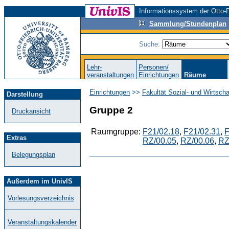
Informationssystem der Otto-F
Sammlung/Stundenplan
Suche:
Lehr-
Personen/
veranstaltungen
Einrichtungen
Räume
Einrichtungen
>>
Fakultät Sozial- und Wirtsch
Darstellung
Gruppe 2
Druckansicht
Raumgruppe:
F21/02.18
,
F21/02.31
,
F
Extras
RZ/00.05
,
RZ/00.06
,
RZ
Belegungsplan
Außerdem im UnivIS
Vorlesungsverzeichnis
Veranstaltungskalender