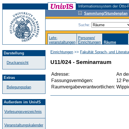
Informationssystem der Otto-F
Sammlung/Stundenplan
Suche:
Lehr-
Personen/
veranstaltungen
Einrichtungen
Räume
Einrichtungen
>>
Fakultät Sprach- und Literat
Darstellung
U11/024 - Seminarraum
Druckansicht
Adresse:
An der
Extras
Fassungsvermögen:
12 Pe
Raumvergabeverantwortlichen:
Wippi
Belegungsplan
Außerdem im UnivIS
Vorlesungsverzeichnis
Veranstaltungskalender