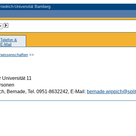
riedrich-Universität Bamberg
Telefon &
E-Mail
urwissenschaften
>>
 Universität 11
rsonen
ch, Bernade, Tel. 0951-8632242, E-Mail:
bernade.wippich@spli