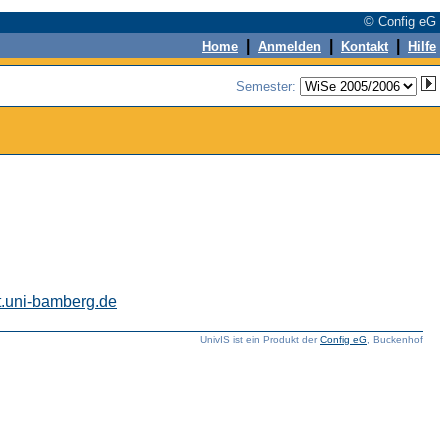
© Config eG
|
|
|
Home
Anmelden
Kontakt
Hilfe
Semester:
t.uni-bamberg.de
UnivIS ist ein Produkt der
Config eG
, Buckenhof