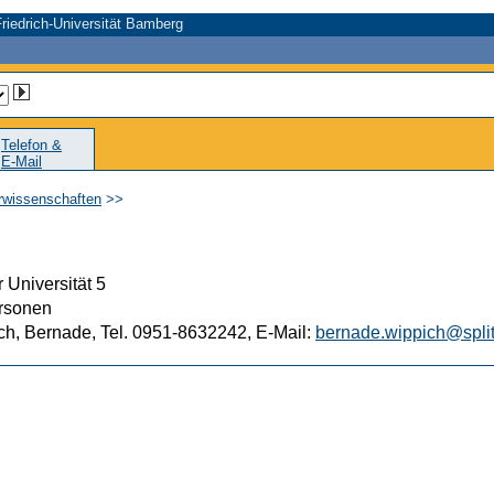
riedrich-Universität Bamberg
Telefon &
E-Mail
urwissenschaften
>>
 Universität 5
rsonen
ch, Bernade, Tel. 0951-8632242, E-Mail:
bernade.wippich@spli