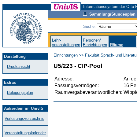
Informationssystem der Otto-F
Sammlung/Stundenplan
Suche:
Lehr-
Personen/
veranstaltungen
Einrichtungen
Räume
Einrichtungen
>>
Fakultät Sprach- und Literat
Darstellung
U5/223 - CIP-Pool
Druckansicht
Adresse:
An der
Extras
Fassungsvermögen:
16 Pe
Raumvergabeverantwortlichen:
Wippi
Belegungsplan
Außerdem im UnivIS
Vorlesungsverzeichnis
Veranstaltungskalender