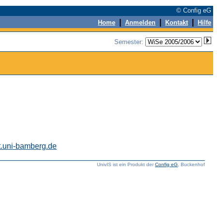
© Config eG
|
|
|
Home
Anmelden
Kontakt
Hilfe
Semester:
t.uni-bamberg.de
UnivIS ist ein Produkt der
Config eG
, Buckenhof