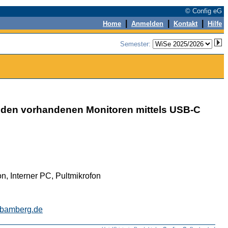
© Config eG
|
|
|
Home
Anmelden
Kontakt
Hilfe
Semester:
den vorhandenen Monitoren mittels USB-C
, Interner PC, Pultmikrofon
-bamberg.de