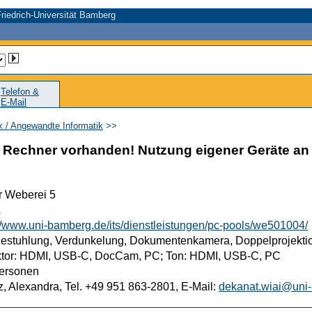
riedrich-Universität Bamberg
Telefon &
E-Mail
ik / Angewandte Informatik
>>
Rechner vorhanden! Nutzung eigener Geräte an 
r Weberei 5
A
://www.uni-bamberg.de/its/dienstleistungen/pc-pools/we501004/
Bestuhlung, Verdunkelung, Dokumentenkamera, Doppelprojektion
ktor: HDMI, USB-C, DocCam, PC; Ton: HDMI, USB-C, PC
ersonen
, Alexandra, Tel. +49 951 863-2801, E-Mail:
dekanat.wiai@uni