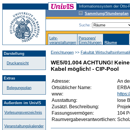
Informationssystem der Otto-F
Sammlung/Stundenplan
Suche:
Lehr-
Personen/
veranstaltungen
Einrichtungen
Räume
Einrichtungen
>>
Fakultät Wirtschaftsinformat
Darstellung
WE5/01.004 ACHTUNG! Keine 
Druckansicht
Kabel möglich! - CIP-Pool
Extras
Adresse:
An de
Ortsüblicher Name:
ERB
Belegungsplan
www:
https
Ausstattung:
lose 
Außerdem im UnivIS
Zusätzl. Beschreibung:
Proje
Vorlesungsverzeichnis
Fassungsvermögen:
104 P
Raumvergabeverantwortlichen:
Scholz
Veranstaltungskalender