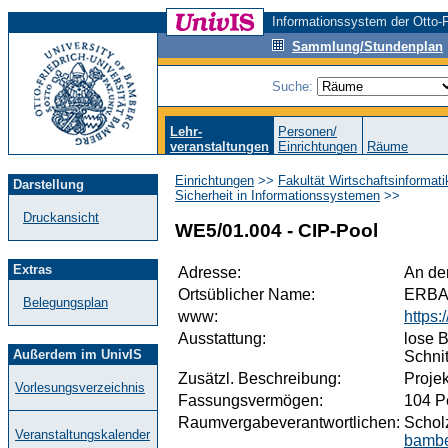
Informationssystem der Otto-F
Sammlung/Stundenplan
Suche:
Lehr-
Personen/
veranstaltungen
Einrichtungen
Räume
Einrichtungen
>>
Fakultät Wirtschaftsinformat
Darstellung
Sicherheit in Informationssystemen
>>
Druckansicht
WE5/01.004 - CIP-Pool
Extras
Adresse:
An de
Ortsüblicher Name:
ERB
Belegungsplan
www:
https
Ausstattung:
lose 
Außerdem im UnivIS
Schnit
Zusätzl. Beschreibung:
Proje
Vorlesungsverzeichnis
Fassungsvermögen:
104 P
Raumvergabeverantwortlichen:
Scholz
Veranstaltungskalender
bambe