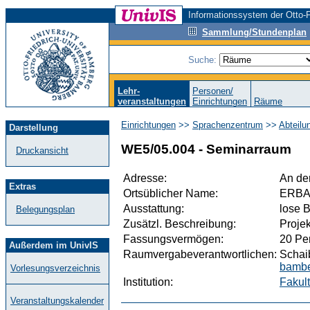
Informationssystem der Otto-F
Sammlung/Stundenplan
Suche:
Lehr-
Personen/
veranstaltungen
Einrichtungen
Räume
Einrichtungen
>>
Sprachenzentrum
>>
Abteilu
Darstellung
WE5/05.004 - Seminarraum
Druckansicht
Adresse:
An de
Extras
Ortsüblicher Name:
ERB
Ausstattung:
lose 
Belegungsplan
Zusätzl. Beschreibung:
Proje
Fassungsvermögen:
20 Pe
Außerdem im UnivIS
Raumvergabeverantwortlichen:
Schaib
bambe
Vorlesungsverzeichnis
Institution:
Fakult
Veranstaltungskalender